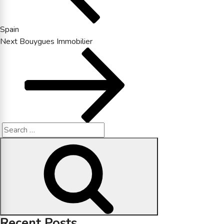
Spain
Next
Next
Bouygues Immobilier
Post
Search
Search
for:
Recent Posts