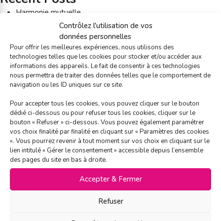
Harmonie mutuelle
Dimeo énergie
Contrôlez l'utilisation de vos
Verisure
données personnelles
Vattenfall
Pour offrir les meilleures expériences, nous utilisons des
technologies telles que les cookies pour stocker et/ou accéder aux
temoignage-eni
informations des appareils. Le fait de consentir à ces technologies
nous permettra de traiter des données telles que le comportement de
Recent Comments
navigation ou les ID uniques sur ce site.
Archives
Pour accepter tous les cookies, vous pouvez cliquer sur le bouton
dédié ci-dessous ou pour refuser tous les cookies, cliquer sur le
April 2026
bouton « Refuser » ci-dessous. Vous pouvez également paramétrer
January 2026
vos choix finalité par finalité en cliquant sur « Paramètres des cookies
June 2025
». Vous pourrez revenir à tout moment sur vos choix en cliquant sur le
lien intitulé « Gérer le consentement » accessible depuis l’ensemble
January 2025
des pages du site en bas à droite.
November 2024
April 2024
Accepter & Fermer
July 2023
March 2023
Refuser
February 2023