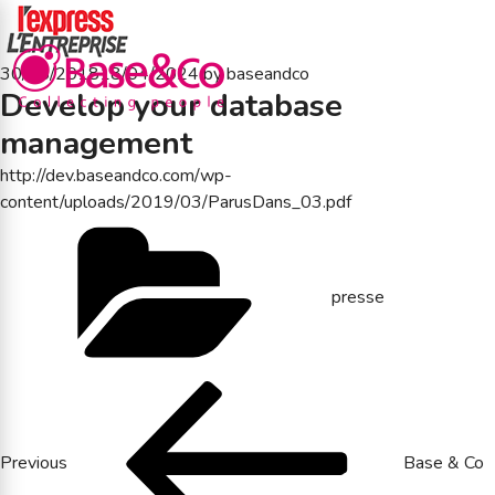
Posted
30/05/2018
18/04/2024
by
baseandco
Develop your database
on
management
http://dev.baseandco.com/wp-
content/uploads/2019/03/ParusDans_03.pdf
Categories
presse
Post
Previous
Post
navigation
Previous
Base & Co