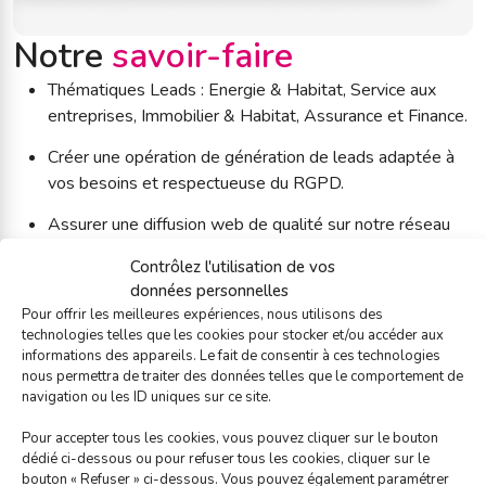
Notre
savoir-faire
Thématiques Leads : Energie & Habitat, Service aux
entreprises, Immobilier & Habitat, Assurance et Finance.
Créer une opération de génération de leads adaptée à
vos besoins et respectueuse du RGPD.
Assurer une diffusion web de qualité sur notre réseau
premium.
Contrôlez l'utilisation de vos
(E-mailing, Google Ads, Facebook Ads, Native Ads,
données personnelles
SMS Ads, Appels découverte)
Pour offrir les meilleures expériences, nous utilisons des
technologies telles que les cookies pour stocker et/ou accéder aux
Maximiser votre ROI (Return on Investment) grâce à une
informations des appareils. Le fait de consentir à ces technologies
approche data-driven et orientée performance.
nous permettra de traiter des données telles que le comportement de
navigation ou les ID uniques sur ce site.
Pour accepter tous les cookies, vous pouvez cliquer sur le bouton
dédié ci-dessous ou pour refuser tous les cookies, cliquer sur le
bouton « Refuser » ci-dessous. Vous pouvez également paramétrer