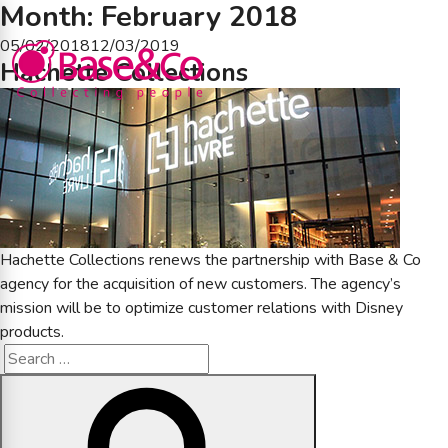
Month:
February 2018
Posted
05/02/2018
12/03/2019
Hachette Collections
on
Hachette Collections renews the partnership with Base & Co
agency for the acquisition of new customers. The agency’s
mission will be to optimize customer relations with Disney
products.
Search
Search
for: