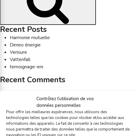
Recent Posts
Harmonie mutuelle
Dimeo énergie
Verisure
Vattenfall
temoignage-eni
Recent Comments
Archives
Contrôlez l'utilisation de vos
April 2026
données personnelles
January 2026
Pour offrir les meilleures expériences, nous utilisons des
June 2025
technologies telles que les cookies pour stocker et/ou accéder aux
January 2025
informations des appareils. Le fait de consentir à ces technologies
nous permettra de traiter des données telles que le comportement de
November 2024
navigation ou les ID uniques sur ce site.