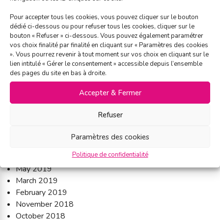
April 2024
July 2023
Pour accepter tous les cookies, vous pouvez cliquer sur le bouton
dédié ci-dessous ou pour refuser tous les cookies, cliquer sur le
March 2023
bouton « Refuser » ci-dessous. Vous pouvez également paramétrer
February 2023
vos choix finalité par finalité en cliquant sur « Paramètres des cookies
September 2022
». Vous pourrez revenir à tout moment sur vos choix en cliquant sur le
June 2022
lien intitulé « Gérer le consentement » accessible depuis l’ensemble
des pages du site en bas à droite.
March 2022
February 2022
Accepter & Fermer
November 2021
September 2021
Refuser
March 2021
September 2020
Paramètres des cookies
December 2019
Politique de confidentialité
September 2019
May 2019
March 2019
February 2019
November 2018
October 2018