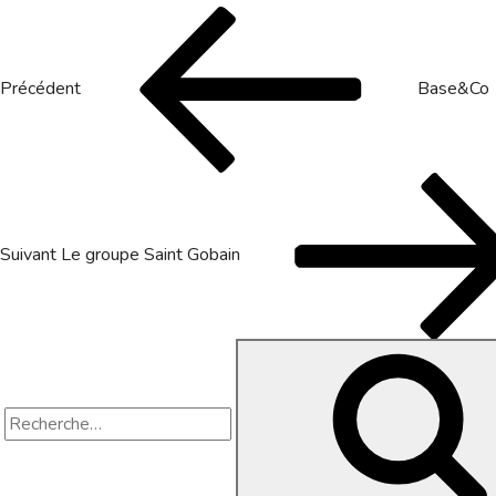
Navigation
Article
précédent
de
Précédent
Base&Co
l’article
Article
suivant
Suivant
Le groupe Saint Gobain
Recherche
pour
: