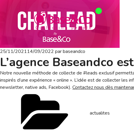
Publié
25/11/2021
14/09/2022
par
baseandco
L’agence Baseandco es
le
Notre nouvelle méthode de collecte de #leads exclusif permetta
inspirés d’une expérience « online ». L’idée est de collecter les i
newsletter, native ads, Facebook).
Contactez nous dès maintena
Catégories
actualites