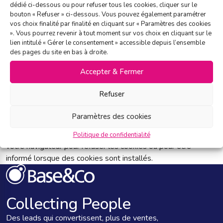
dédié ci-dessous ou pour refuser tous les cookies, cliquer sur le
bouton « Refuser » ci-dessous. Vous pouvez également paramétrer
DONNÉES PERSONNELLES
vos choix finalité par finalité en cliquant sur « Paramètres des cookies
». Vous pourrez revenir à tout moment sur vos choix en cliquant sur le
lien intitulé « Gérer le consentement » accessible depuis l’ensemble
Pour plus d’informations sur la gestion de vos données
des pages du site en bas à droite.
personnelles, veuillez consulter notre
Politique de
Confidentialité
disponible sur le site.
Accepter & Fermer
Refuser
COOKIES
Paramètres des cookies
Le site www.baseandco.com utilise des cookies pour
améliorer l’expérience utilisateur. Vous pouvez configurer
Politique de confidentialité
votre navigateur pour refuser les cookies ou pour être
informé lorsque des cookies sont installés.
Collecting People
Des leads qui convertissent, plus de ventes,