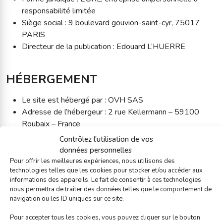
responsabilité limitée
Siège social : 9 boulevard gouvion-saint-cyr, 75017
PARIS
Directeur de la publication : Edouard L’HUERRE
HÉBERGEMENT
Le site est hébergé par : OVH SAS
Adresse de l’hébergeur : 2 rue Kellermann – 59100
Roubaix – France
Téléphone de l’hébergeur : +33 (0)9 72 10 10 07
Contrôlez l'utilisation de vos
données personnelles
Pour offrir les meilleures expériences, nous utilisons des
PROPRIÉTÉ INTELLECTUELLE
technologies telles que les cookies pour stocker et/ou accéder aux
informations des appareils. Le fait de consentir à ces technologies
L’ensemble du contenu de ce site (textes, images, logos) est
nous permettra de traiter des données telles que le comportement de
navigation ou les ID uniques sur ce site.
la propriété de Base&Co, sauf mention contraire. Toute
reproduction est interdite sans accord préalable.
Pour accepter tous les cookies, vous pouvez cliquer sur le bouton